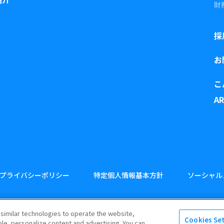
財
採
お
こ
A
プライバシーポリシー
特定個人情報基本方針
ソーシャル
 similar technologies to operate the website,
Cookies Se
e, personalize content and advertising. You can