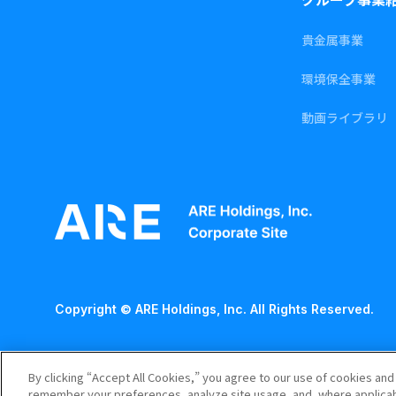
貴金属事業
環境保全事業
動画ライブラリ
Copyright © ARE Holdings, Inc. All Rights Reserved.
By clicking “Accept All Cookies,” you agree to our use of cookies and
remember your preferences, analyze site usage, and, where applicabl