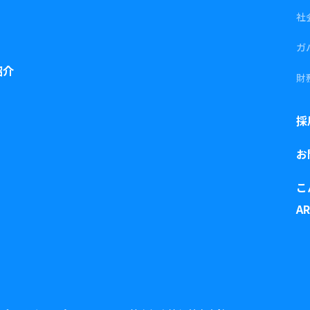
社
ガ
紹介
財
採
お
こ
A