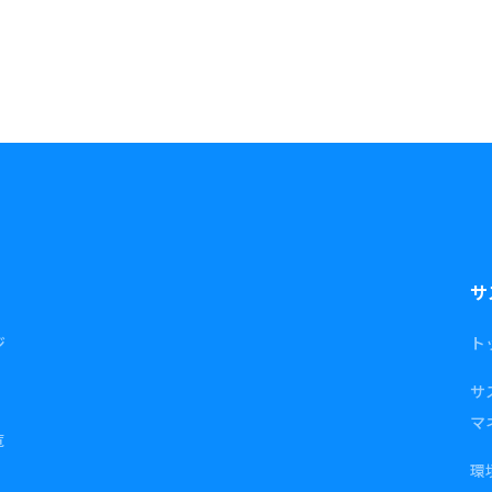
サ
ジ
ト
サ
マ
覧
環