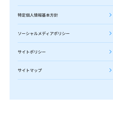
特定個人情報基本方針
当社は、株主・投資家の皆さまの投資判断に影響を
与える重要な情報について、会社法や金融商品取引
法、その他の諸法令、東京証券取引所が定める「上
ソーシャルメディアポリシー
場有価証券の発行者の会社情報の適時開示等に関す
る規則」（以下、「適時開示規則」という）に基づ
サイトポリシー
いて開示します。また、関係する法令等に基づく開
示以外にも、当社が重要もしくは有益と判断した情
サイトマップ
報については、財務情報・非財務情報に関わらず、
積極的に開示します。