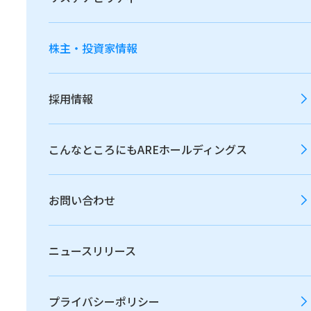
基本方針
株主・投資家情報
当社は、株主・投資家の皆さまとの積極的な対話を
採用情報
通して経営の透明性向上に努めるとともに、法令お
よび関連規則等を遵守し、適時・適切かつ公平な情
こんなところにもAREホールディングス
報開示により、当社を取り巻くさまざまなステーク
ホルダーの皆さまとの信頼関係を構築します。
お問い合わせ
ニュースリリース
情報開示の基準
プライバシーポリシー