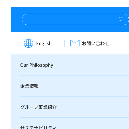
ホーム
株主・投資家情報
経営方針・戦略
ディスクロージャー・ポリシー
English
お問い合わせ
ディスクロージ
Our Philosophy
ャー・ポリシー
企業情報
グループ事業紹介
サステナビリティ