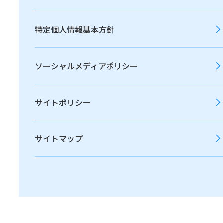
とダイバーシティの基
特定個人情報基本方針
盤充実
ソーシャルメディアポリシー
サイトポリシー
選択的週休3日制・年10日
指定休制
サイトマップ
当社事業の人的生産性の維持・向上と、従業員の個
人生活の多様性に対応した働き方の両立を図ること
を目的として2022年10月より運用しています。出