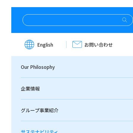
ホーム
サステナビリティ
社会
人的資本
ダイバーシティ
English
お問い合わせ
ダイバーシティ
Our Philosophy
企業情報
グループ事業紹介
全員がお互いの多様性を認め、個性を尊重しあった
うえで、仕事でも能力を発揮する"インクルージョ
サステナビリティ