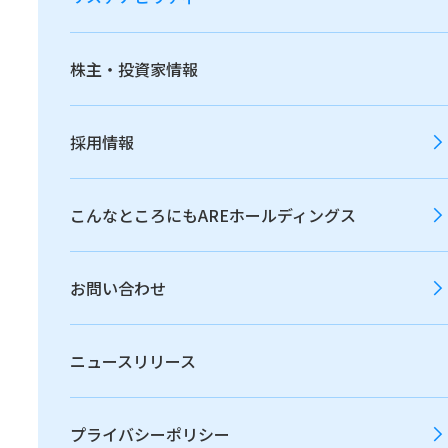
ンな職場"を目指し、さまざまな取り組みを行って
います。
株主・投資家情報
多様性確保の考え方
採用情報
健康経営
こんなところにもAREホールディングス
安全な職場づくり
お問い合わせ
ニュースリリース
ワークライフバランス
プライバシーポリシー